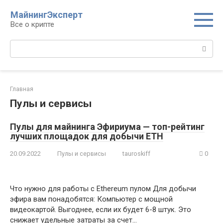
Перейти
МайнингЭксперт
к
Все о крипте
контенту
Поиск:
Главная
Пулы и сервисы
Пулы для майнинга Эфириума — топ-рейтинг
лучших площадок для добычи ETH
20.09.2022
Пулы и сервисы
tauroskiff
0
Что нужно для работы с Ethereum пулом Для добычи
эфира вам понадобятся: Компьютер с мощной
видеокартой. Выгоднее, если их будет 6-8 штук. Это
снижает удельные затраты за счет…